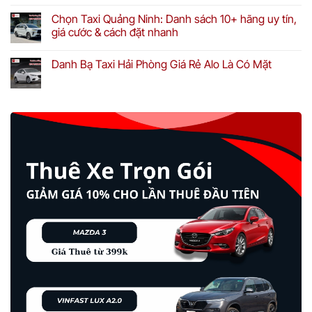
Chọn Taxi Quảng Ninh: Danh sách 10+ hãng uy tín,
giá cước & cách đặt nhanh
Danh Bạ Taxi Hải Phòng Giá Rẻ Alo Là Có Mặt