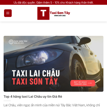
Bỏ
Ưu đãi độc quyền. Giảm thêm 5 - 10% cho Khách hàng thân thiết.
qua
nội
dung
Top 4 hãng taxi Lai Châu uy tin Giá Rẻ
Lai Châu, viên ngọc ẩn mình của miền núi Tây Bắc Việt Nam, không chỉ