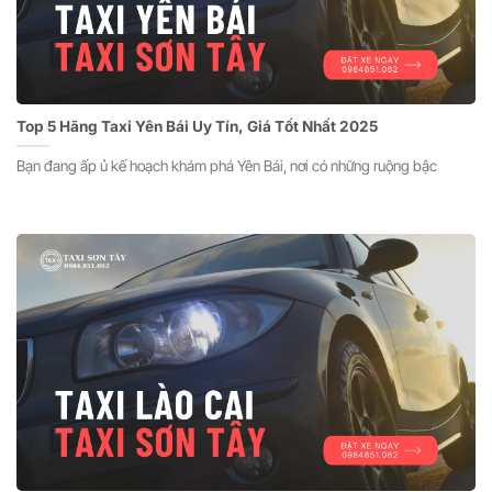
Top 5 Hãng Taxi Yên Bái Uy Tín, Giá Tốt Nhất 2025
Bạn đang ấp ủ kế hoạch khám phá Yên Bái, nơi có những ruộng bậc