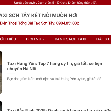
Ưu đãi độc quyền. Giảm thêm 5 - 10% cho Khách hàng thân thiết.
AXI SƠN TÂY KẾT NỐI MUÔN NƠI
Điện Thoại Tổng Đài Taxi Sơn Tây: 0984.851.082
IỚI THIỆU
DỊCH VỤ
DANH SÁCH TAXI
ĐẶT XE
Taxi Hưng Yên: Top 7 hãng uy tín, giá tốt, xe tiện
chuyến Hà Nội
Bạn đang tìm kiếm một dịch vụ taxi Hưng Yên uy tín, giá tốt để
Taxi Bắc Ninh 2025: Danh sách hãng uy tín, giá cướ