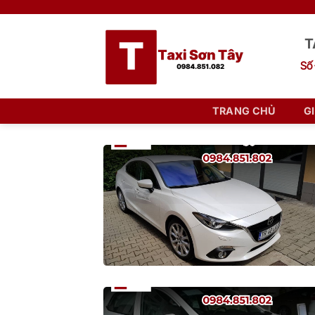
Bỏ
qua
T
nội
dung
Số 
TRANG CHỦ
G