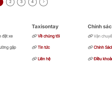
2
3
4
Taxisontay
Chính sá
 đặt xe
Về chúng tôi
Vận chuy
hường gặp
Tin tức
Chính Sác
Liên hệ
Điều khoả