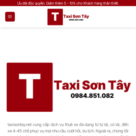
Bỏ
Ưu đãi độc quyền. Giảm thêm 5 - 10% cho Khách hàng thân thiết.
qua
nội
dung
taxisontay.net cung cấp dịch vụ thuê xe đa dạng từ tự lái, có lái, đến
xe 4-45 chỗ phục vụ mọi nhu cầu cưới hỏi, du lịch. Ngoài ra, chúng tôi