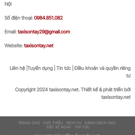
Nội
Số điện thoại:
0984.851.082
Email:
taxisontay29@gmail.com
Website:
taxisontay.net
Liên hệ |Tuyển dụng | Tin tức | Điều khoản và quyền riêng
tư
Copyright 2024 taxisontay.net. Thiết kế & phát triển bởi
taxisontay.net
TRANG CHỦ
GIỚI THIỆU
DỊCH VỤ
DANH SÁCH TAXI
ĐẶT XE NGAY
TIN TỨC