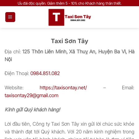
Bỏ
Ưu đãi độc quyền. Giảm thêm 5 - 10% cho Khách hàng thân thiết.
qua
nội
dung
Taxi Sơn Tây
Địa chỉ:
125 Thôn Liên Minh, Xã Thuỵ An, Huyện Ba Vì, Hà
Nội
Điện Thoại:
0984.851.082
Website:
https://taxisontay.net/
– Email:
taxisontay29@gmail.com
Kính gửi Quý khách hàng!
Lời đầu tiên, Công ty Taxi Sơn Tây xin gửi lời chúc sức khỏe
và thành đạt tới Quý khách. Với 20 năm kinh nghiệm trong