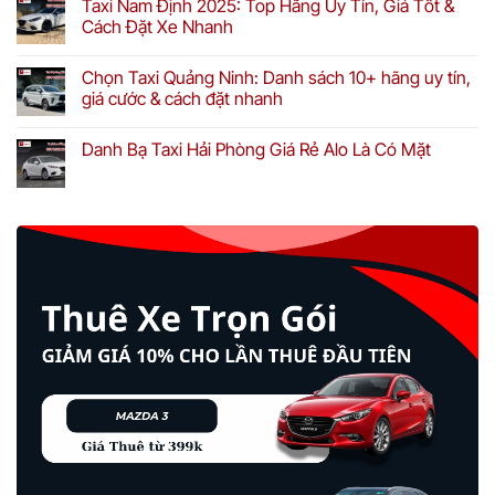
Taxi Nam Định 2025: Top Hãng Uy Tín, Giá Tốt &
Cách Đặt Xe Nhanh
Chọn Taxi Quảng Ninh: Danh sách 10+ hãng uy tín,
giá cước & cách đặt nhanh
Danh Bạ Taxi Hải Phòng Giá Rẻ Alo Là Có Mặt