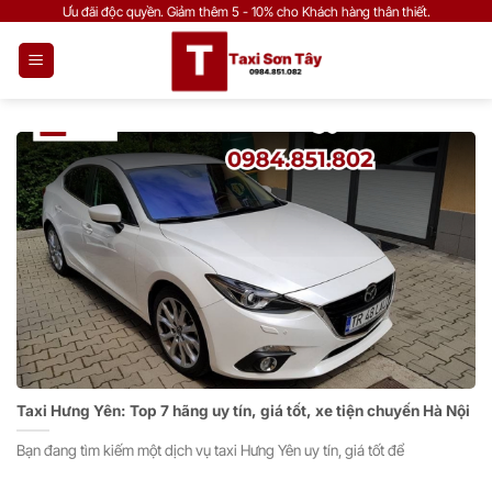
Bỏ
Ưu đãi độc quyền. Giảm thêm 5 - 10% cho Khách hàng thân thiết.
qua
nội
dung
Taxi Hưng Yên: Top 7 hãng uy tín, giá tốt, xe tiện chuyến Hà Nội
Bạn đang tìm kiếm một dịch vụ taxi Hưng Yên uy tín, giá tốt để